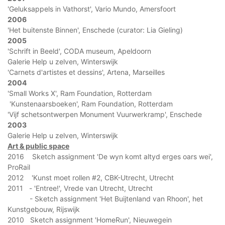
'Geluksappels in Vathorst', Vario Mundo, Amersfoort
2006
'Het buitenste Binnen', Enschede (curator: Lia Gieling)
2005
'Schrift in Beeld', CODA museum, Apeldoorn
Galerie Help u zelven, Winterswijk
'Carnets d'artistes et dessins', Artena, Marseilles
2004
'Small Works X', Ram Foundation, Rotterdam
'Kunstenaarsboeken', Ram Foundation, Rotterdam
'Vijf schetsontwerpen Monument Vuurwerkramp', Enschede
2003
Galerie Help u zelven, Winterswijk
Art & public space
2016 Sketch assignment 'De wyn komt altyd erges oars wei',
ProRail
2012 'Kunst moet rollen #2, CBK-Utrecht, Utrecht
2011 - 'Entree!', Vrede van Utrecht, Utrecht
- Sketch assignment 'Het Buijtenland van Rhoon', het
Kunstgebouw, Rijswijk
2010 Sketch assignment 'HomeRun', Nieuwegein