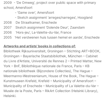
2009 - 'De Omweg', project over public space with primary
school, Amersfoort
- 'Game over', Amersfoort
- Sketch assignment 'arreges/narreges', Hoogland
2008 De Straatkamer, Enschede
2007 Sketch assignment 'Dolende Deur', Zaandam
2006 'Hors-jeu', La-Valette-du-Var, France
2005 'Het verdwenen huis tussen hemel en aarde', Enschede
Artworks and artists' books in collections of:
Bibliotheek Rijksuniversiteit, Groningen – Stichting ART=BOOK,
Groningen – Bayerische Staatsbibliothek, München – Cabinet
du Livre d'Artiste, Université de Rennes 2 – Printed Matter, New
York – BnF, Bibliothèque nationale de France, Paris – KB
nationale bibliotheek (Bijzondere Collecties), The Hague –
Meermanno-Westreenianum, House of the Book, The Hague –
Kunstmuseen Krefeld, Krefeld – Municipality of Amersfoort –
Municipality of Enschede – Municipality of La Valette-du-Var –
Musée de la Poste, Paris – RikArt Collection (Helsinki Library),
Helsinki.