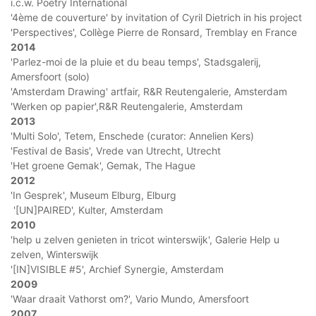
i.c.w. Poetry International
'4ème de couverture' by invitation of Cyril Dietrich in his project
'Perspectives', Collège Pierre de Ronsard, Tremblay en France
2014
'Parlez-moi de la pluie et du beau temps', Stadsgalerij,
Amersfoort (solo)
'Amsterdam Drawing' artfair, R&R Reutengalerie, Amsterdam
'Werken op papier',R&R Reutengalerie, Amsterdam
2013
'Multi Solo', Tetem, Enschede (curator: Annelien Kers)
'Festival de Basis', Vrede van Utrecht, Utrecht
'Het groene Gemak', Gemak, The Hague
2012
'In Gesprek', Museum Elburg, Elburg
'[UN]PAIRED', Kulter, Amsterdam
2010
'help u zelven genieten in tricot winterswijk', Galerie Help u
zelven, Winterswijk
'[IN]VISIBLE #5', Archief Synergie, Amsterdam
2009
'Waar draait Vathorst om?', Vario Mundo, Amersfoort
2007